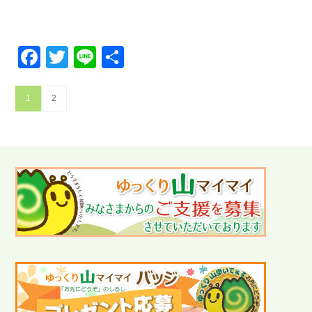
Facebook
Twitter
Line
共
有
1
2