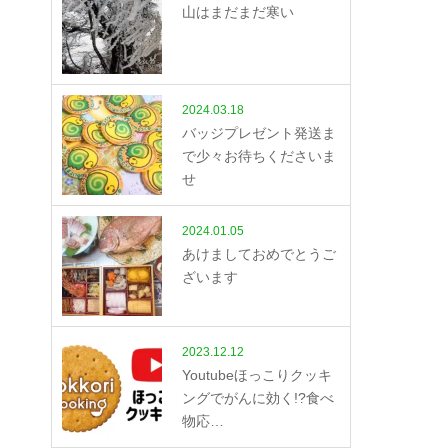
山はまだまだ寒い
2024.03.18
バッジプレゼント発送ま
で少々お待ちくださいま
せ
2024.01.05
あけましておめでとうご
ざいます
2023.12.12
Youtubeほっこりクッキ
ングでがんに効く!?食べ
物応…