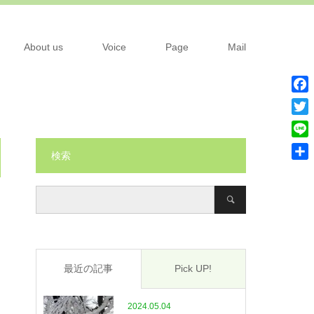
About us
Voice
Page
Mail
Fac
Twit
Line
検索
共
有
最近の記事
Pick UP!
2024.05.04